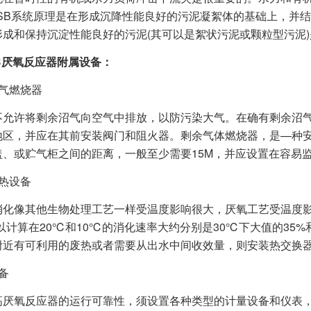
ASB系统原理是在形成沉降性能良好的污泥凝絮体的基础上，并
成和保持沉淀性能良好的污泥(其可以是絮状污泥或颗粒型污泥)
B厌氧反应器附属设备：
沼气燃烧器
许将剩余沼气向空气中排放，以防污染大气。在确有剩余沼气
地区，并应在其前安装阀门和阻火器。剩余气体燃烧器，是—种
盖、或贮气柜之间的距离，一般至少需要15M，并应设置在容易
热设备
像其他生物处理工艺一样受温度影响很大，厌氧工艺受温度影响
以计算在20℃和10℃的消化速率大约分别是30℃下大值的35
附近有可利用的废热或者需要从出水中间收效量，则安装热交换
备
氧反应器的运行可靠性，须设置各种类型的计量设备和仪表，如