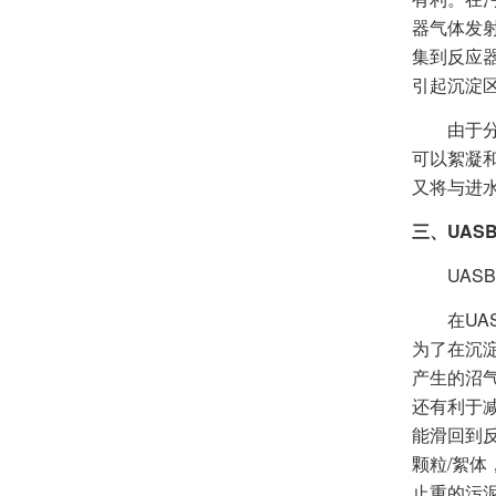
器气体发
集到反应
引起沉淀
由于分离
可以絮凝
又将与进
三、UAS
UASB
在UAS
为了在沉
产生的沼
还有利于
能滑回到
颗粒/絮
止重的污