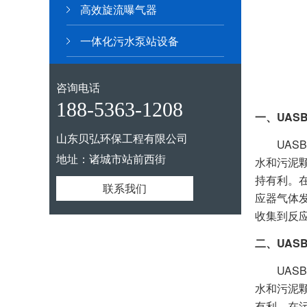
高效旋流曝气器
一体化污水泵站设备
咨询电话
188-5363-1208
一、UAS
山东贝弘环保工程有限公司
UASB
地址：诸城市站前西街
水和污泥
持有利。
联系我们
应器气体
收集到反
二、UAS
UASB
水和污泥
有利。在