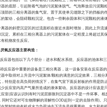
射器的底部，引起附着气泡的污泥絮体脱气。气泡释放后污泥颗
器顶部的三相分离器的集气室。置于其使单元缝隙之下的挡板的
区的絮动，会阻碍颗粒沉淀。包含一些剩余固体和污泥颗粒的液
器的斜壁沉淀区的过流面积在接近水面时增加，因此上升流速
和沉淀。累积在三相分离器上的污泥絮体在一定程度上将超过其
水有机物发生反应。
B厌氧反应器主要构造：
反应器包括以下几个部分：进水和配水系统、反应器的池体和三
B反应器中重要的设备是三相分离器，这一设备安装在反应器的
淀器中取得对上升流中污泥絮体/颗粒的满意的沉淀效果，三相分
气，特别是在高负荷的情况下，在集气室下面反射板的作用是防
减少反应室内高产气量所造成的液体絮动。反应器的设计应该是
反应室(应该认识到有时污泥层膨胀到沉淀器中不是一件坏事。相
体，同时它还对可生物降解的溶解性COD起到一定的去除作用)。
泥在暂时性的有机或水力负荷冲击下流失是很重要的。水力和有机