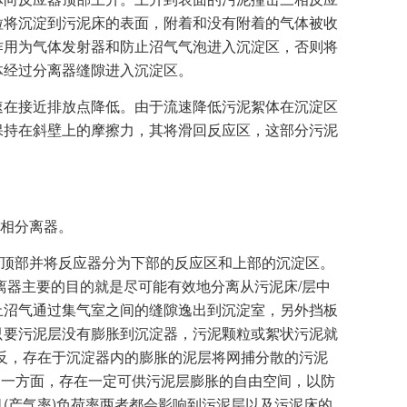
粒将沉淀到污泥床的表面，附着和没有附着的气体被收
作用为气体发射器和防止沼气气泡进入沉淀区，否则将
体经过分离器缝隙进入沉淀区。
在接近排放点降低。由于流速降低污泥絮体在沉淀区
保持在斜壁上的摩擦力，其将滑回反应区，这部分污泥
相分离器。
顶部并将反应器分为下部的反应区和上部的沉淀区。
离器主要的目的就是尽可能有效地分离从污泥床/层中
止沼气通过集气室之间的缝隙逸出到沉淀室，另外挡板
只要污泥层没有膨胀到沉淀器，污泥颗粒或絮状污泥就
反，存在于沉淀器内的膨胀的泥层将网捕分散的污泥
只一方面，存在一定可供污泥层膨胀的自由空间，以防
(产气率)负荷率两者都会影响到污泥层以及污泥床的