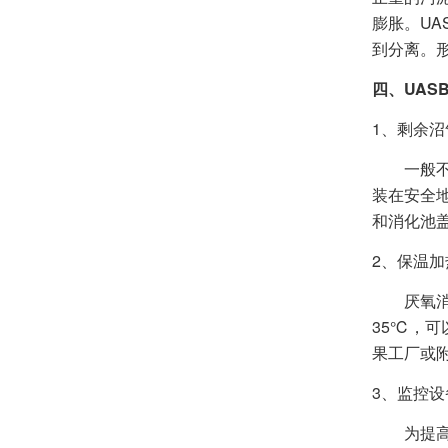
膨胀。U
到分离。形
四、UAS
1、剩余
一般不允
装在安全
和消化池
2、保温加
厌氧消化
35℃，可
果工厂或
3、监控设
为提高厌