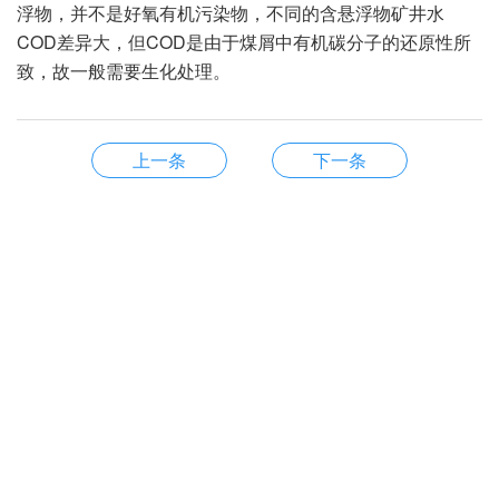
浮物，并不是好氧有机污染物，不同的含悬浮物矿井水
COD差异大，但COD是由于煤屑中有机碳分子的还原性所
致，故一般需要生化处理。
上一条
下一条
山东贝弘环保工程有限公司
服务热线
188-5363-1208
联系人：杨经理 18853631208