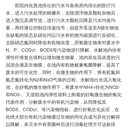
医院内化粪池排出的污水与各病房内排出的医疗污
水，进入污水处理的格栅井，去除漂浮物及颗粒杂物后，
进入预沉及调节池，进行污水大颗粒沉降及污水均值均
量，再经液位控制仪传递信号，由提升泵送至A级生物池
在缺氧的状态反硝化均以污水有机物为碳源进行反硝化，
去除硝态氮同时降低有机物浓度，厌氧微生物来对废水中
N、P、CODcr、BOD5等污染物进行降解。水解池内挂有
弹性纤维复合填料以增加微生物量，池内存在高浓度的污
泥混合液及生物膜，在池内有机物被兼氧菌降解，提高了
废水的可生化性，同时，在微生物的作用下，将有机氮和
氨态氮转化为N2和NxO气体的过程。水解池出水流入氧化
池，在好氧的微生物作用下，将废水中NH4+转化为NO2-
和NO3-。又借助池内弹性填料上附着的好氧微生物的氧化
代谢作用，分解废水中的有机污染物，从而降低其
BOD5、CODcr、等污染物指标。进行好氧生化反应，在
此绝大部分有机污染物通过生物的同化合成与异化分解得
以降解，杀灭水中有害菌种后进行消毒处理方可达标排